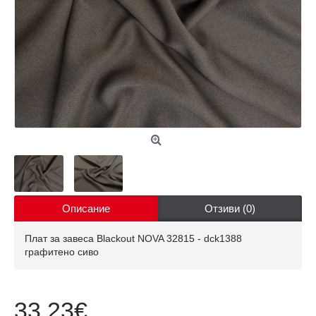
Описание
Отзиви (0)
Плат за завеса Blackout NOVA 32815 - dck1388
графитено сиво
33,23€