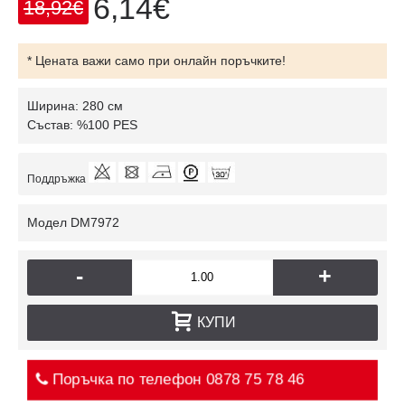
6,14€
18,92€
* Цената важи само при онлайн поръчките!
Ширина: 280 см
Състав: %100 PES
Поддръжка
Модел
DM7972
-
+
КУПИ
Поръчка по телефон
0878 75 78 46