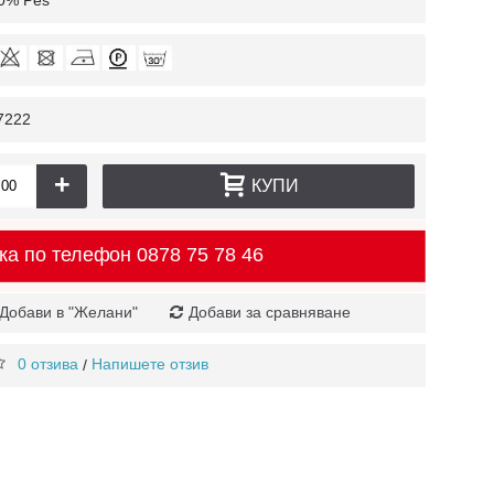
00% Pes
7222
+
КУПИ
ка по телефон
0878 75 78 46
Добави в "Желани"
Добави за сравняване
0 отзива
Напишете отзив
/