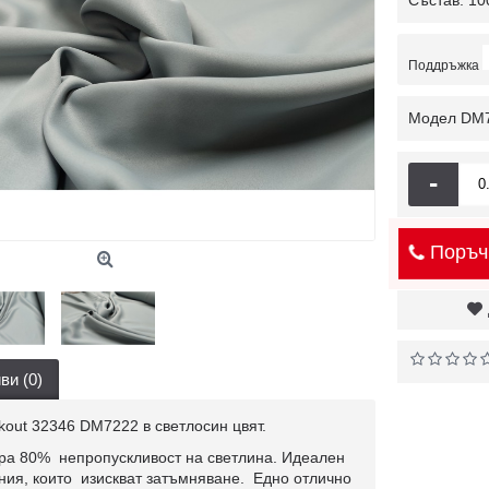
Състав: 1
Поддръжка
Модел
DM
-
Поръч
ви (0)
ckout 32346 DM7222 в светлосин цвят.
ира 80% непропускливост на светлина. Идеален
ния, които изискват затъмняване. Едно отлично