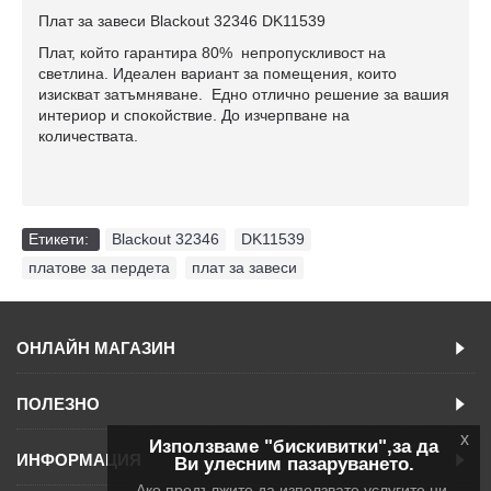
Плат за завеси Blackout 32346 DK11539
Плат, който гарантира 80% непропускливост на
светлина. Идеален вариант за помещения, които
изискват затъмняване. Едно отлично решение за вашия
интериор и спокойствие. До изчерпване на
количествата.
Етикети:
Blackout 32346
,
DK11539
,
платове за пердета
,
плат за завеси
ОНЛАЙН МАГАЗИН
ПОЛЕЗНО
x
Използваме "бискивитки",за да
ИНФОРМАЦИЯ
Ви улесним пазаруването.
Ако продължите да използвате услугите ни,