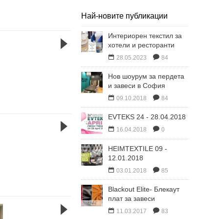
Най-новите публикации
Интериорен текстил за
хотели и ресторанти
28.05.2023
84
Нов шоурум за пердета
и завеси в София
09.10.2018
84
EVTEKS 24 - 28.04.2018
16.04.2018
0
HEIMTEXTILE 09 -
12.01.2018
03.01.2018
85
Blackout Elite- Блекаут
плат за завеси
11.03.2017
83