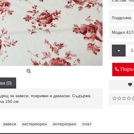
Състав: %
Поддръжка
Модел
417
-
Поръч
ви (0)
дящ за завеси, покривки и дамаски. Съдържа
на 150 см.
,
завеси
,
екстериорен
,
интериорен
,
плат