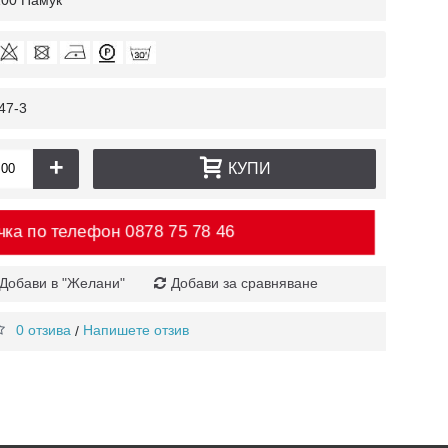
100 Памук
47-3
+
КУПИ
ка по телефон
0878 75 78 46
Добави в "Желани"
Добави за сравняване
0 отзива
Напишете отзив
/