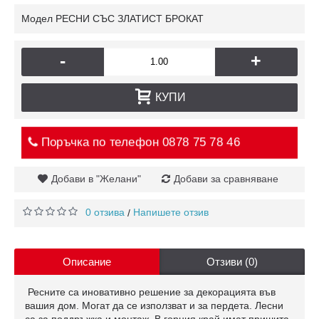
Модел
РЕСНИ СЪС ЗЛАТИСТ БРОКАТ
-
+
КУПИ
Поръчка по телефон
0878 75 78 46
Добави в "Желани"
Добави за сравняване
0 отзива
Напишете отзив
/
Описание
Отзиви (0)
Ресните са иновативно решение за декорацията във
вашия дом. Могат да се използват и за пердета. Лесни
са за поддръжка и монтаж. В горния край имат пришита