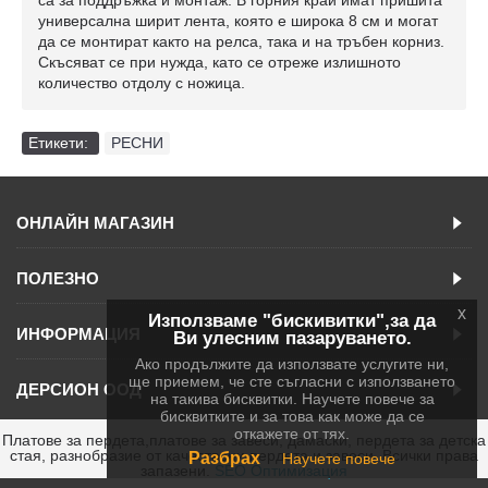
универсална ширит лента, която е широка 8 см и могат
да се монтират както на релса, така и на тръбен корниз.
Скъсяват се при нужда, като се отреже излишното
количество отдолу с ножица.
Етикети:
РЕСНИ
ОНЛАЙН МАГАЗИН
ПОЛЕЗНО
x
Използваме "бискивитки",за да
ИНФОРМАЦИЯ
Ви улесним пазаруването.
Ако продължите да използвате услугите ни,
ще приемем, че сте съгласни с използването
ДЕРСИОН ООД
на такива бисквитки. Научете повече за
бисквитките и за това как може да се
откажете от тях.
Платове за пердета,платове за завеси, дамаски, пердета за детска
стая, разнобразие от качествени пердета и завеси. Всички права
Разбрах
Научете повече
запазени.
SEO Оптимизация