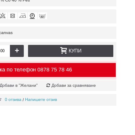
 % Co 40 % Pes
-canvas
+
КУПИ
ка по телефон
0878 75 78 46
Добави в "Желани"
Добави за сравняване
0 отзива
Напишете отзив
/