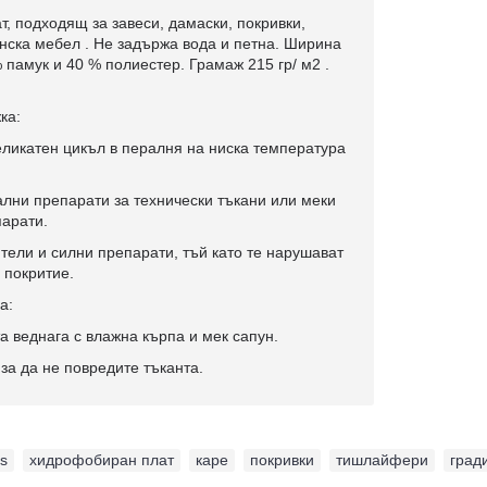
, подходящ за завеси, дамаски, покривки,
нска мебел . Не задържа вода и петна. Ширина
 памук и 40 % полиестер. Грамаж 215 гр/ м2 .
ка:
ликатен цикъл в пералня на ниска температура
лни препарати за технически тъкани или меки
парати.
тели и силни препарати, тъй като те нарушават
 покритие.
а:
а веднага с влажна кърпа и мек сапун.
 за да не повредите тъканта.
as
,
хидрофобиран плат
,
каре
,
покривки
,
тишлайфери
,
град