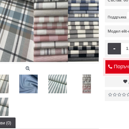
Състав: 60
Поддръжка
Модел
elit
-
Поръч
ви (0)