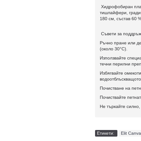
Хидрофобиран плат
тишлайфери, гради
180 см, състав 60 %
Съвети за поддръж
Ръчно пране или де
(около 30°C).
Използвайте специа
течни перилни пре
Избягвайте омекоти
водоотблъскващото
Почистване на петн
Почиствайте петнат
Не търкайте силно,
Етикети:
Elit Canv