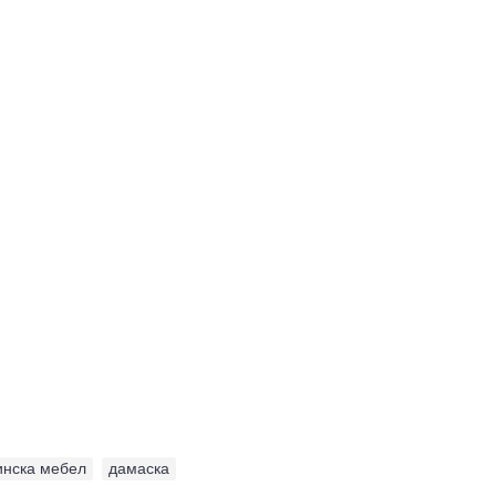
инска мебел
,
дамаска