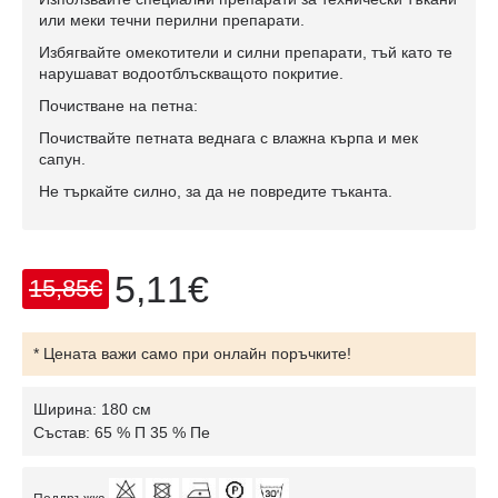
или меки течни перилни препарати.
Избягвайте омекотители и силни препарати, тъй като те
нарушават водоотблъскващото покритие.
Почистване на петна:
Почиствайте петната веднага с влажна кърпа и мек
сапун.
Не търкайте силно, за да не повредите тъканта.
5,11€
15,85€
* Цената важи само при онлайн поръчките!
Ширина: 180 см
Състав: 65 % П 35 % Пе