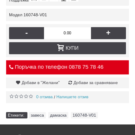
Поддръжка
Модел
160748-V01
-
+
КУПИ
Поръчка по телефон
0878 75 78 46
Добави в "Желани"
Добави за сравняване
0 отзива
Напишете отзив
/
Етикети:
завеса
,
дамаска
,
160748-V01