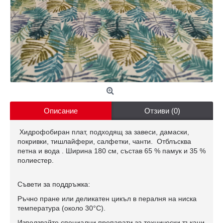
Описание
Отзиви (0)
Хидрофобиран плат, подходящ за завеси, дамаски,
покривки, тишлайфери, салфетки, чанти. Отблъсква
петна и вода . Ширина 180 см, състав 65 % памук и 35 %
полиестер.
Съвети за поддръжка:
Ръчно пране или деликатен цикъл в пералня на ниска
температура (около 30°C).
Използвайте специални препарати за технически тъкани