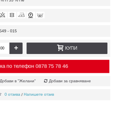
 % П 35 % Пе
549 - 015
+
КУПИ
ка по телефон
0878 75 78 46
Добави в "Желани"
Добави за сравняване
0 отзива
Напишете отзив
/