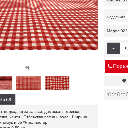
Състав: 65
Поддръжка
Модел
022
-
Поръч
ви (0)
 подходящ за завеси, дамаски, покривки,
ки, чанти. Отблъсква петна и вода . Ширина
% памук и 35 % полиестер.
етата 0,50 см.