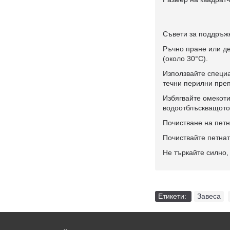
Съвети за поддръж
Ръчно пране или де
(около 30°C).
Използвайте специа
течни перилни пре
Избягвайте омекоти
водоотблъскващото
Почистване на петн
Почиствайте петнат
Не търкайте силно,
Етикети:
Завеса
,