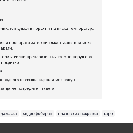
ка:
ликатен цикъл в пералня на ниска температура
лни препарати за технически тъкани или меки
парати.
тели и силни препарати, тъй като те нарушават
 покритие.
а:
а веднага с влажна кърпа и мек сапун.
 за да не повредите тъканта.
дамаска
,
хидрофобиран
,
платове за покривки
,
каре