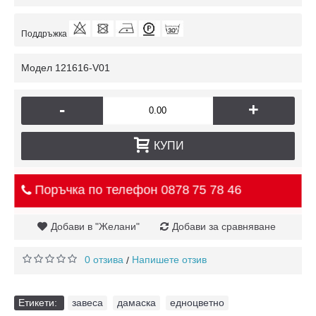
Поддръжка
Модел
121616-V01
-
+
КУПИ
Поръчка по телефон
0878 75 78 46
Добави в "Желани"
Добави за сравняване
0 отзива
Напишете отзив
/
Етикети:
завеса
,
дамаска
,
едноцветно