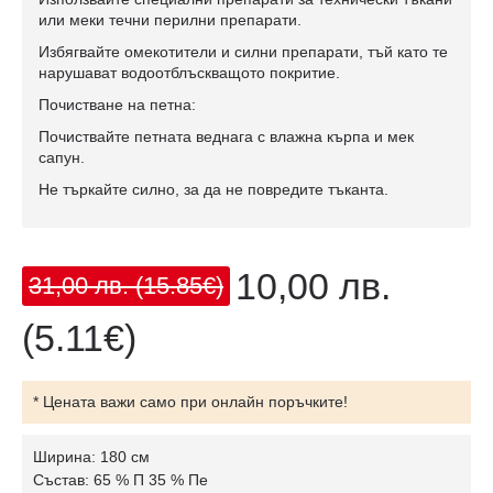
или меки течни перилни препарати.
Избягвайте омекотители и силни препарати, тъй като те
нарушават водоотблъскващото покритие.
Почистване на петна:
Почиствайте петната веднага с влажна кърпа и мек
сапун.
Не търкайте силно, за да не повредите тъканта.
10,00 лв.
31,00 лв.
(15.85€)
(5.11€)
* Цената важи само при онлайн поръчките!
Ширина: 180 см
Състав: 65 % П 35 % Пе