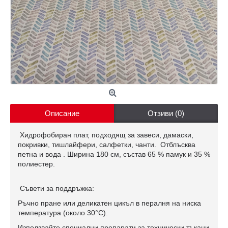
Описание
Отзиви (0)
Хидрофобиран плат, подходящ за завеси, дамаски,
покривки, тишлайфери, салфетки, чанти. Отблъсква
петна и вода . Ширина 180 см, състав 65 % памук и 35 %
полиестер.
Съвети за поддръжка:
Ръчно пране или деликатен цикъл в пералня на ниска
температура (около 30°C).
Използвайте специални препарати за технически тъкани